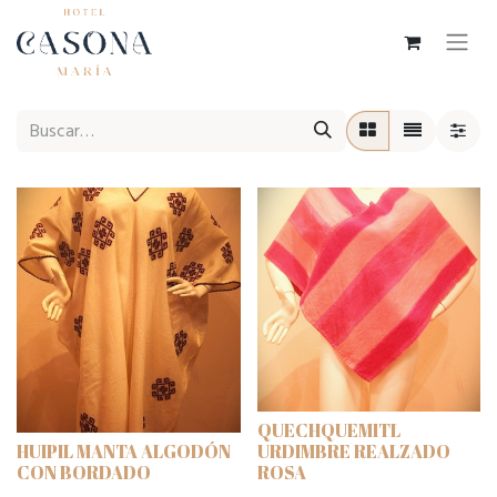
QUECHQUEMITL
HUIPIL MANTA ALGODÓN
URDIMBRE REALZADO
CON BORDADO
ROSA