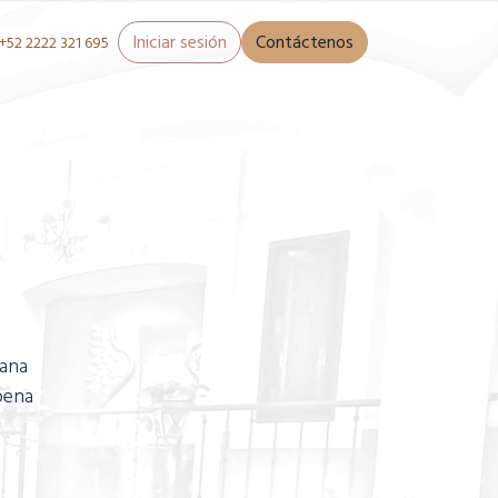
Iniciar sesión
Contáctenos
+52 2222 321 695
cana
pena