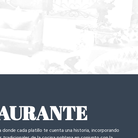
TAURANTE
donde cada platillo te cuenta una historia, incorporando
 tradicionales de la cocina poblana en conjunto con la