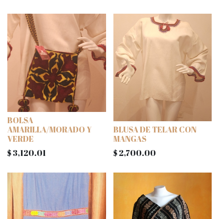
BOLSA
AMARILLA/MORADO Y
BLUSA DE TELAR CON
VERDE
MANGAS
$
3,120.01
$
2,700.00