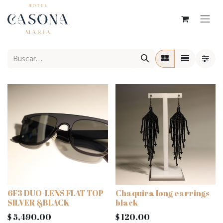
6F3 DUO-LENS FLAT TOP
Chaquira long earrings
SILVER &BLACK
black
$
5,490.00
$
120.00