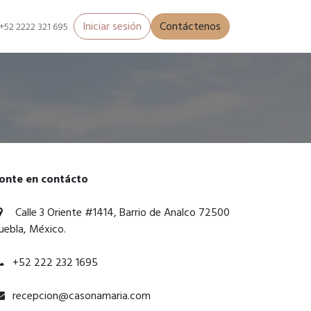
Iniciar sesión
Contáctenos
+52 2222 321 695
onte en contácto
​ Calle 3 Oriente #1414, Barrio de Analco 72500
uebla, México.
+52 222 232 1695
recepcion@casonamaria.com