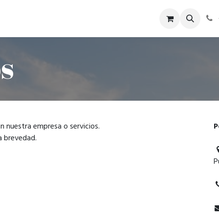
tel
SPA
Eventos
Historia
Blog
s
n nuestra empresa o servicios.
P
a brevedad.
P