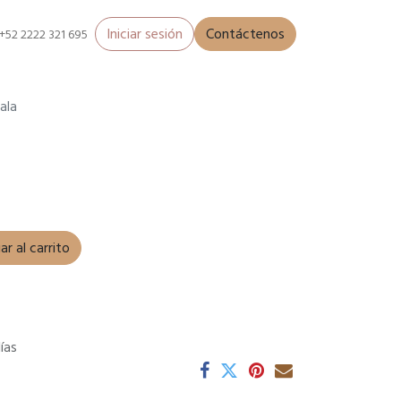
Iniciar sesión
Contáctenos
+52 2222 321 695
ala
r al carrito
ías