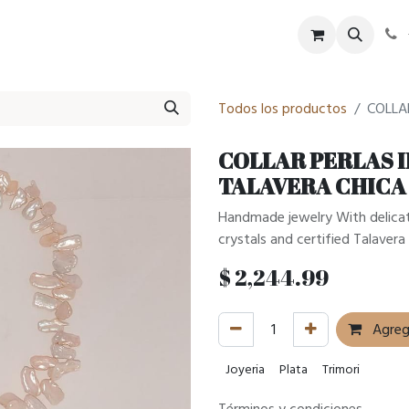
tel
SPA
Eventos
Historia
Blog
Todos los productos
COLLA
COLLAR PERLAS 
TALAVERA CHICA
Handmade jewelry With delicat
crystals and certified Talavera
$
2,244.99
Agrega
Joyeria
Plata
Trimori