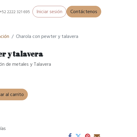
Iniciar sesión
Contáctenos
+52 2222 321 695
ción
Charola con pewter y talavera
r y talavera
ón de metales y Talavera
r al carrito
ías