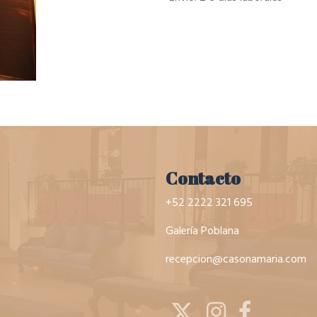
Contacto
+52 2222 321 695
Galería Poblana
recepcion@casonamaria.com