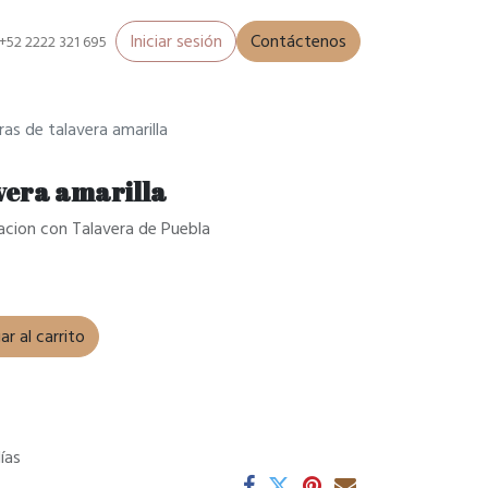
Iniciar sesión
Contáctenos
+52 2222 321 695
as de talavera amarilla
vera amarilla
nacion con Talavera de Puebla
r al carrito
ías