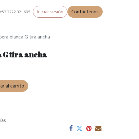
Iniciar sesión
Contáctenos
+52 2222 321 695
era blanca G tira ancha
 G tira ancha
r al carrito
ías