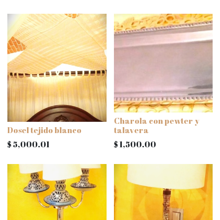
Charola con pewter y
Dosel tejido blanco
talavera
$
5,000.01
$
1,500.00