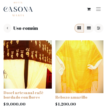
Uso común
Dosel artesanal café
bordado con flores
Rebozo amarillo
$
9,000.00
$
1,200.00