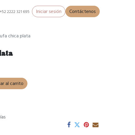
Iniciar sesión
Contáctenos
+52 2222 321 695
rufa chica plata
lata
r al carrito
ías