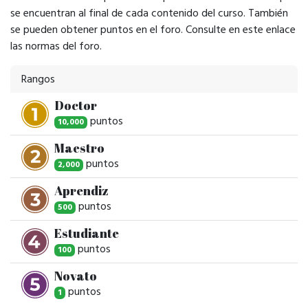
se encuentran al final de cada contenido del curso. También
se pueden obtener puntos en el foro. Consulte en este enlace
las normas del foro.
Rangos
Doctor
punto
s
10,000
Maestro
punto
s
2,000
Aprendiz
punto
s
500
Estudiante
punto
s
100
Novato
punto
s
1